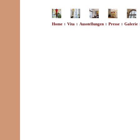
Home
Vita
Ausstellungen
Presse
Galerie
..
l
..
..
l
..
..
l
..
..
l
..
..